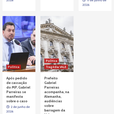
2026
11 de junho de
2026
Política
Política
Tragédia VALE
Após pedido
Prefeito
de cassação
Gabriel
do MP, Gabriel
Parreiras
Parreiras se
acompanha, na
manifesta
Alemanha,
sobre o caso
audiências
sobre
2 de junho de
barragem da
2026