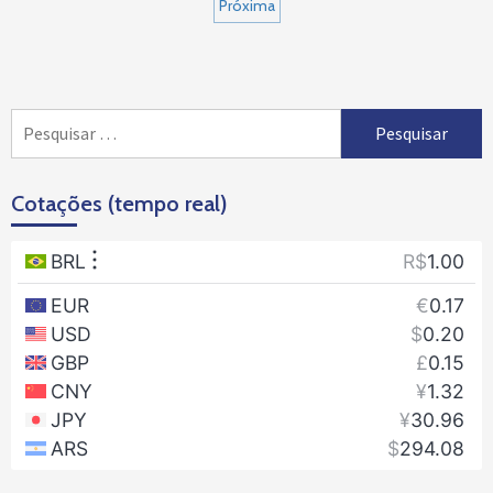
Próxima
posts
Pesquisar
por:
Cotações (tempo real)