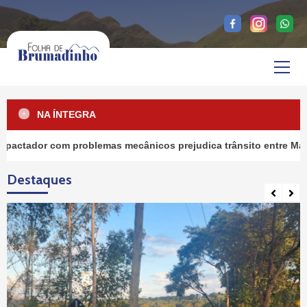
Skip
to
content
Primary
Menu
NA ÍNTEGRA
com problemas mecânicos prejudica trânsito entre Marques e Pa
Destaques