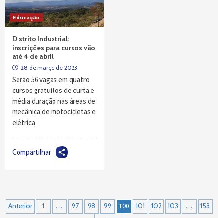
Educação
Distrito Industrial:
inscrições para cursos vão
até 4 de abril
28 de março de 2023
Serão 56 vagas em quatro
cursos gratuitos de curta e
média duração nas áreas de
mecânica de motocicletas e
elétrica
Compartilhar
Navegação
Anterior
1
…
97
98
99
100
101
102
103
…
153
por