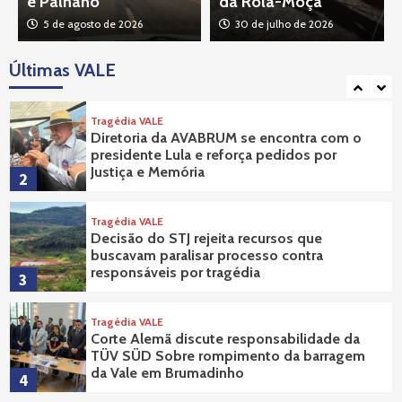
e Palhano
da Rola-Moça
5 de agosto de 2026
30 de julho de 2026
Tragédia VALE
Atingidos pela tragédia da Vale protestam
na sede do MPF, em Belo Horizonte
Últimas VALE
1
Tragédia VALE
Diretoria da AVABRUM se encontra com o
presidente Lula e reforça pedidos por
Justiça e Memória
2
Tragédia VALE
Decisão do STJ rejeita recursos que
buscavam paralisar processo contra
responsáveis por tragédia
3
Tragédia VALE
Corte Alemã discute responsabilidade da
TÜV SÜD Sobre rompimento da barragem
da Vale em Brumadinho
4