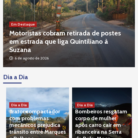
Em Destaque
Motoristas cobram retirada de postes
em estrada que liga Quintiliano à
Tragédia VALE
Decisão do STJ rejeita recursos que
Suzana
buscavam paralisar processo contra
6 de agosto de 2026
responsáveis por tragédia
3
Dia a Dia
Tragédia VALE
Corte Alemã discute responsabilidade da
TÜV SÜD Sobre rompimento da barragem
da Vale em Brumadinho
4
Dia a Dia
Dia a Dia
Política
Tragédia VALE
Trator compactador
Bombeiros resgatam
Prefeito Gabriel Parreiras acompanha, na
com problemas
corpo de mulher
Alemanha, audiências sobre barragem da
mecânicos prejudica
após carro cair em
Vale
5
trânsito entre Marques
ribanceira na Serra