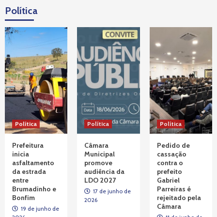
Política
Política
Tragédia VALE
Prefeito Gabriel Parreiras acompanha, na
Alemanha, audiências sobre barragem da
Vale
5
Tragédia VALE
Atingidos pela tragédia da Vale protestam
na sede do MPF, em Belo Horizonte
1
Tragédia VALE
Política
Política
Política
Diretoria da AVABRUM se encontra com o
presidente Lula e reforça pedidos por
Prefeitura
Câmara
Pedido de
Justiça e Memória
2
inicia
Municipal
cassação
asfaltamento
promove
contra o
da estrada
audiência da
prefeito
Tragédia VALE
entre
LDO 2027
Gabriel
Decisão do STJ rejeita recursos que
Brumadinho e
Parreiras é
buscavam paralisar processo contra
17 de junho de
Bonfim
rejeitado pela
2026
responsáveis por tragédia
3
Câmara
19 de junho de