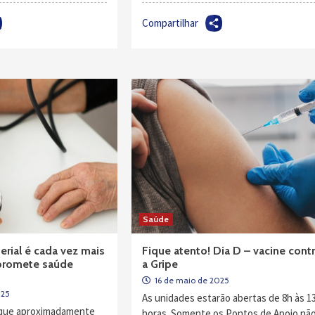
Compartilhar
Saúde
erial é cada vez mais
Fique atento! Dia D – vacine cont
romete saúde
a Gripe
16 de maio de 2025
025
As unidades estarão abertas de 8h às 1
 que aproximadamente
horas. Somente os Pontos de Apoio nã