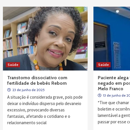
Saúde
Saúde
Transtorno dissociativo com
Paciente alega
fertilidade de bebês Reborn
negado em pos
Melo Franco
23 de junho de 2025
13 de junho de 2
A situação é considerada grave, pois pode
“Tive que chamar 
deixar o indivíduo disperso pelo devaneio
boletim e ocorrênc
excessivo, provocando diversas
lamentável a gen
fantasias, afetando o cotidiano e o
passar por esse c
relacionamento social