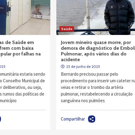
Saúde
ias de Saúde em
Jovem mineiro quase morre, por
frem com baixa
demora de diagnóstico de Embol
pular por falhas na
Pulmonar, após vários dias do
acidente
2025
25 de junho de 2025
omunitária estaria sendo
Bernardo precisou passar pelo
e o Conselho Municipal de
procedimento para inserir um cateter n
 deliberativo, ou seja,
veias e retirar o trombo da artéria
s rumos das políticas de
pulmonar, restabelecendo a circulação
município
sanguínea nos pulmões
Compartilhar