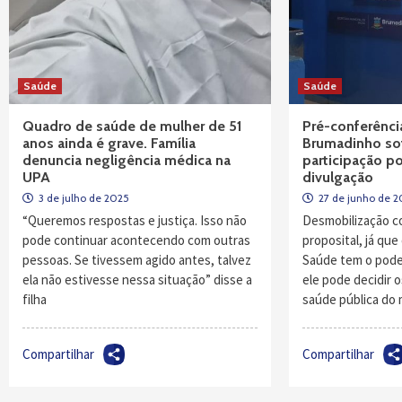
Saúde
Saúde
Quadro de saúde de mulher de 51
Pré-conferênc
anos ainda é grave. Família
Brumadinho so
denuncia negligência médica na
participação po
UPA
divulgação
3 de julho de 2025
27 de junho de 
“Queremos respostas e justiça. Isso não
Desmobilização c
pode continuar acontecendo com outras
proposital, já qu
pessoas. Se tivessem agido antes, talvez
Saúde tem o poder
ela não estivesse nessa situação” disse a
ele pode decidir o
filha
saúde pública do 
Compartilhar
Compartilhar