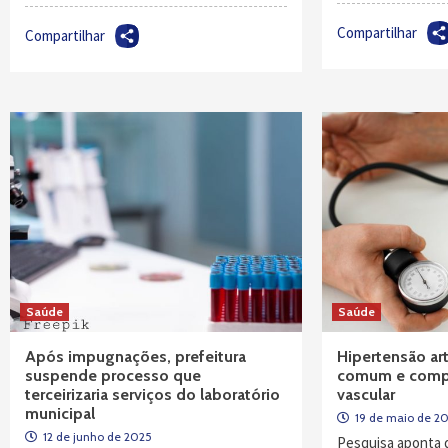
Compartilhar
Compartilhar
Saúde
Saúde
Após impugnações, prefeitura
Hipertensão art
suspende processo que
comum e comp
terceirizaria serviços do laboratório
vascular
municipal
19 de maio de 2
12 de junho de 2025
Pesquisa aponta