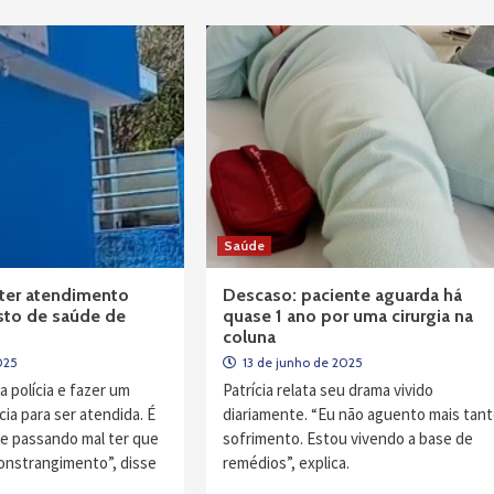
Saúde
 ter atendimento
Descaso: paciente aguarda há
to de saúde de
quase 1 ano por uma cirurgia na
coluna
025
13 de junho de 2025
a polícia e fazer um
Patrícia relata seu drama vivido
ia para ser atendida. É
diariamente. “Eu não aguento mais tan
te passando mal ter que
sofrimento. Estou vivendo a base de
onstrangimento”, disse
remédios”, explica.