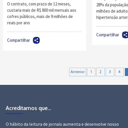
O contrato, com prazo de 12 meses,
28% da população 
custaria mais de R$ 800 mil mensais aos
milhões de adult
cofres públicos, mais de 9 milhões de
hipertensão arteri
reais por ano
Compartilhar
Compartilhar
Navegação
Anterior
1
2
3
4
por
posts
Acreditamos que…
O hábito da leitura de jornais aumenta e desenvolve nosso