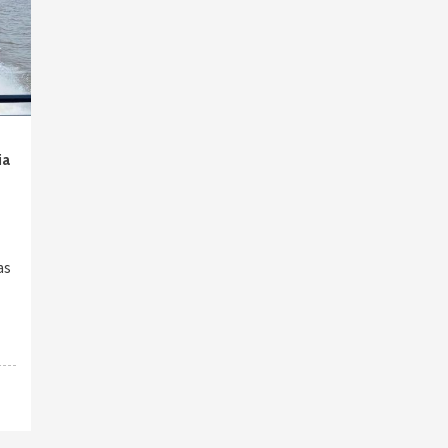
ia
as