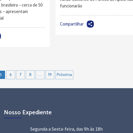
brasileira – cerca de 50
funcionarão
os – apresentam
al
Compartilhar
5
6
7
8
…
19
Próxima
Nosso Expediente
Segunda a Sexta-feira, das 9h às 18h