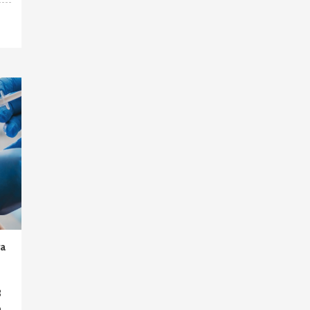
ra
3
o