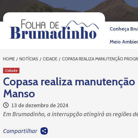
Skip
to
content
Conheça Br
Meio Ambie
HOME
NOTÍCIAS
CIDADE
COPASA REALIZA MANUTENÇÃO PROGR
Cidade
Copasa realiza manutenção
Manso
13 de dezembro de 2024
Em Brumadinho, a interrupção atingirá as regiões d
Compartilhar