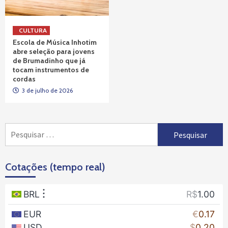
CULTURA
Escola de Música Inhotim
abre seleção para jovens
de Brumadinho que já
tocam instrumentos de
cordas
3 de julho de 2026
Pesquisar
por:
Cotações (tempo real)