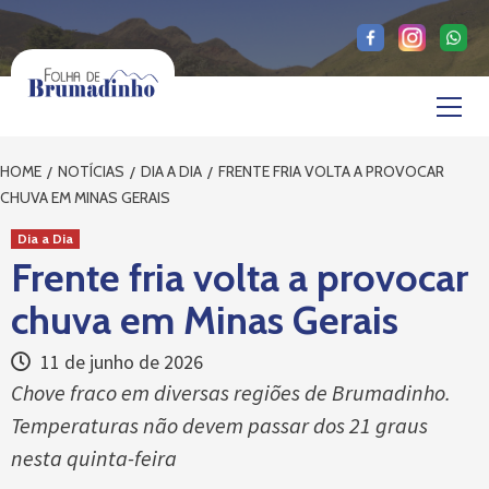
Skip
to
content
Primary
Menu
HOME
NOTÍCIAS
DIA A DIA
FRENTE FRIA VOLTA A PROVOCAR
CHUVA EM MINAS GERAIS
Dia a Dia
Frente fria volta a provocar
chuva em Minas Gerais
11 de junho de 2026
Chove fraco em diversas regiões de Brumadinho.
Temperaturas não devem passar dos 21 graus
nesta quinta-feira