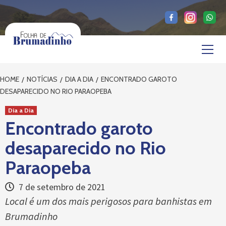
Skip
to
content
Primary
Menu
HOME
NOTÍCIAS
DIA A DIA
ENCONTRADO GAROTO
DESAPARECIDO NO RIO PARAOPEBA
Dia a Dia
Encontrado garoto
desaparecido no Rio
Paraopeba
7 de setembro de 2021
Local é um dos mais perigosos para banhistas em
Brumadinho