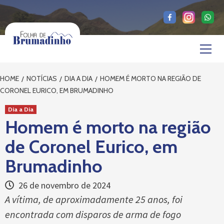
Skip
to
content
Primary
Menu
HOME
NOTÍCIAS
DIA A DIA
HOMEM É MORTO NA REGIÃO DE
CORONEL EURICO, EM BRUMADINHO
Dia a Dia
Homem é morto na região
de Coronel Eurico, em
Brumadinho
26 de novembro de 2024
A vítima, de aproximadamente 25 anos, foi
encontrada com disparos de arma de fogo