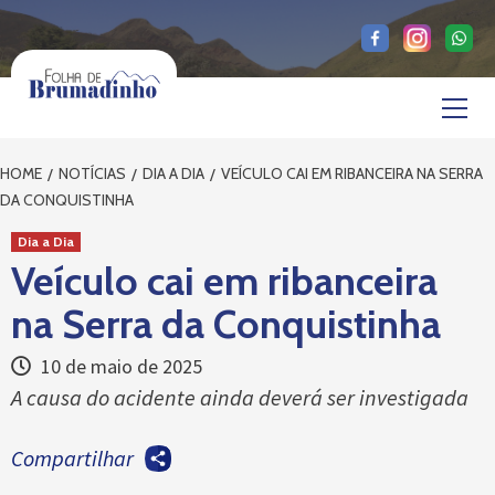
Skip
to
content
Primary
Menu
HOME
NOTÍCIAS
DIA A DIA
VEÍCULO CAI EM RIBANCEIRA NA SERRA
DA CONQUISTINHA
Dia a Dia
Veículo cai em ribanceira
na Serra da Conquistinha
10 de maio de 2025
A causa do acidente ainda deverá ser investigada
Compartilhar