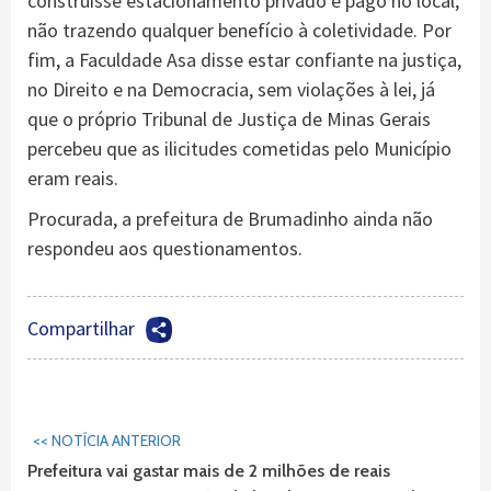
construísse estacionamento privado e pago no local,
não trazendo qualquer benefício à coletividade. Por
fim, a Faculdade Asa disse estar confiante na justiça,
no Direito e na Democracia, sem violações à lei, já
que o próprio Tribunal de Justiça de Minas Gerais
percebeu que as ilicitudes cometidas pelo Município
eram reais.
Procurada, a prefeitura de Brumadinho ainda não
respondeu aos questionamentos.
Compartilhar
Continuar
<< NOTÍCIA ANTERIOR
Lendo...
Prefeitura vai gastar mais de 2 milhões de reais