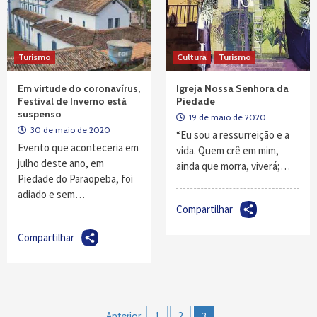
Turismo
Cultura
Turismo
Em virtude do coronavírus,
Igreja Nossa Senhora da
Festival de Inverno está
Piedade
suspenso
19 de maio de 2020
30 de maio de 2020
“Eu sou a ressurreição e a
Evento que aconteceria em
vida. Quem crê em mim,
julho deste ano, em
ainda que morra, viverá;…
Piedade do Paraopeba, foi
adiado e sem…
Compartilhar
Compartilhar
Navegação
Anterior
1
2
3