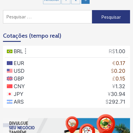
por
Pesquisar
posts
por:
Cotações (tempo real)