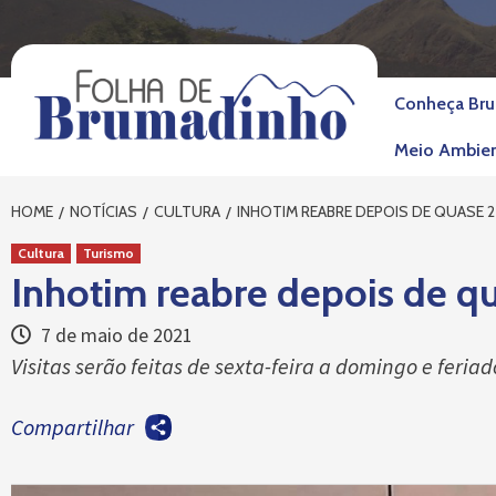
Skip
to
content
Conheça Br
Meio Ambie
HOME
NOTÍCIAS
CULTURA
INHOTIM REABRE DEPOIS DE QUASE 
Cultura
Turismo
Inhotim reabre depois de q
7 de maio de 2021
Visitas serão feitas de sexta-feira a domingo e feria
Compartilhar