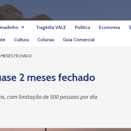
umadinho
Tragédia VALE
Política
Economia
nte
Cultura
Colunas
Guia Comercial
2 MESES FECHADO
uase 2 meses fechado
dos, com limitação de 500 pessoas por dia