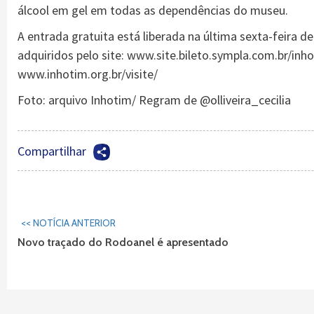
álcool em gel em todas as dependências do museu.
A entrada gratuita está liberada na última sexta-feira 
adquiridos pelo site: www.site.bileto.sympla.com.br/inh
www.inhotim.org.br/visite/
Foto: arquivo Inhotim/ Regram de @olliveira_cecilia
Compartilhar
Continuar
<< NOTÍCIA ANTERIOR
Lendo...
Novo traçado do Rodoanel é apresentado