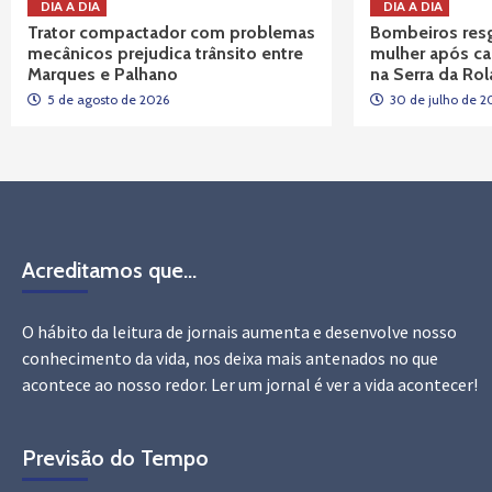
DIA A DIA
DIA A DIA
Trator compactador com problemas
Bombeiros res
mecânicos prejudica trânsito entre
mulher após car
Marques e Palhano
na Serra da Ro
5 de agosto de 2026
30 de julho de 2
Acreditamos que…
O hábito da leitura de jornais aumenta e desenvolve nosso
conhecimento da vida, nos deixa mais antenados no que
acontece ao nosso redor. Ler um jornal é ver a vida acontecer!
Previsão do Tempo