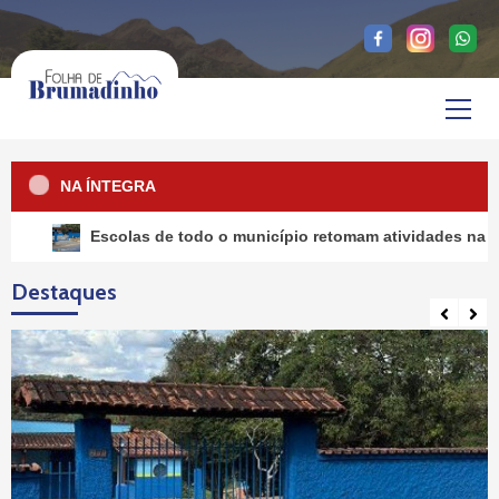
Skip
to
content
Primary
Menu
NA ÍNTEGRA
Escolas de todo o município retomam atividades na próxima se
Destaques