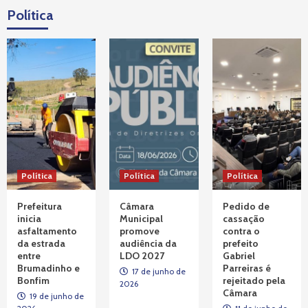
Política
Tragédia VALE
Corte Alemã discute responsabilidade da
TÜV SÜD Sobre rompimento da barragem
da Vale em Brumadinho
4
Política
Tragédia VALE
Prefeito Gabriel Parreiras acompanha, na
Alemanha, audiências sobre barragem da
Vale
5
Política
Tragédia VALE
Política
Política
Atingidos pela tragédia da Vale protestam
na sede do MPF, em Belo Horizonte
Prefeitura
Câmara
Pedido de
1
inicia
Municipal
cassação
asfaltamento
promove
contra o
da estrada
audiência da
prefeito
Tragédia VALE
entre
LDO 2027
Gabriel
Diretoria da AVABRUM se encontra com o
Brumadinho e
Parreiras é
presidente Lula e reforça pedidos por
17 de junho de
Bonfim
rejeitado pela
2026
Justiça e Memória
2
Câmara
19 de junho de