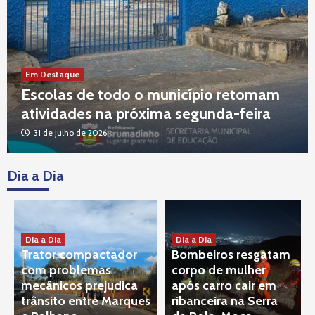
Em Destaque
Escolas de todo o município retomam
atividades na próxima segunda-feira
31 de julho de 2026
Dia a Dia
Tragédia VALE
Decisão do STJ rejeita recursos que
buscavam paralisar processo contra
responsáveis por tragédia
3
Dia a Dia
Dia a Dia
Tragédia VALE
Trator compactador
Bombeiros resgatam
Corte Alemã discute responsabilidade da
com problemas
corpo de mulher
TÜV SÜD Sobre rompimento da barragem
mecânicos prejudica
após carro cair em
da Vale em Brumadinho
4
trânsito entre Marques
ribanceira na Serra