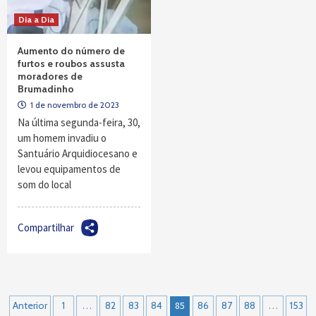
Dia a Dia
Aumento do número de
furtos e roubos assusta
moradores de
Brumadinho
1 de novembro de 2023
Na última segunda-feira, 30,
um homem invadiu o
Santuário Arquidiocesano e
levou equipamentos de
som do local
Compartilhar
Navegação
Anterior
1
…
82
83
84
85
86
87
88
…
153