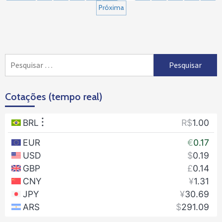
por
Próxima
posts
Pesquisar
por:
Cotações (tempo real)