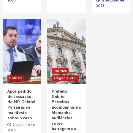
2026
11 de junho de
2026
Tragédia VALE
Decisão do STJ rejeita recursos que
buscavam paralisar processo contra
responsáveis por tragédia
3
Política
Política
Tragédia VALE
Após pedido
Prefeito
de cassação
Gabriel
do MP, Gabriel
Parreiras
Parreiras se
acompanha, na
manifesta
Alemanha,
sobre o caso
audiências
sobre
2 de junho de
barragem da
2026