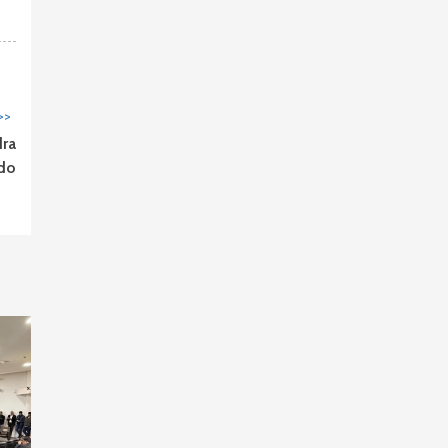
>>
ra
do