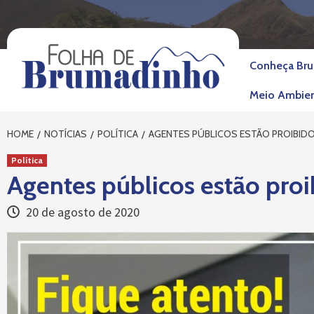
Skip
to
content
Conheça Br
Meio Ambie
HOME
NOTÍCIAS
POLÍTICA
AGENTES PÚBLICOS ESTÃO PROIBID
Política
Agentes públicos estão pro
20 de agosto de 2020