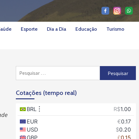
Saúde
Esporte
Dia a Dia
Educação
Turismo
Pesquisar
por:
Cotações (tempo real)
ade