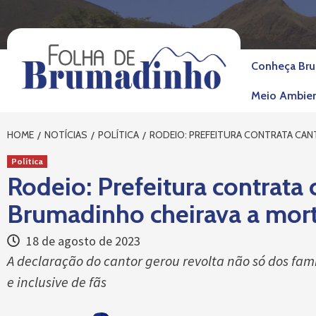
Skip
to
content
Conheça Br
Meio Ambie
HOME
NOTÍCIAS
POLÍTICA
RODEIO: PREFEITURA CONTRATA CA
Política
Rodeio: Prefeitura contrata
Brumadinho cheirava a mor
18 de agosto de 2023
A declaração do cantor gerou revolta não só dos fa
e inclusive de fãs