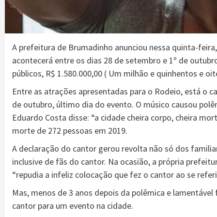
A prefeitura de Brumadinho anunciou nessa quinta-feira
acontecerá entre os dias 28 de setembro e 1º de outubr
públicos, R$ 1.580.000,00 ( Um milhão e quinhentos e oite
Entre as atrações apresentadas para o Rodeio, está o c
de outubro, último dia do evento. O músico causou polê
Eduardo Costa disse: “a cidade cheira corpo, cheira morte
morte de 272 pessoas em 2019.
A declaração do cantor gerou revolta não só dos famil
inclusive de fãs do cantor. Na ocasião, a própria prefe
“repudia a infeliz colocação que fez o cantor ao se refer
Mas, menos de 3 anos depois da polêmica e lamentável f
cantor para um evento na cidade.