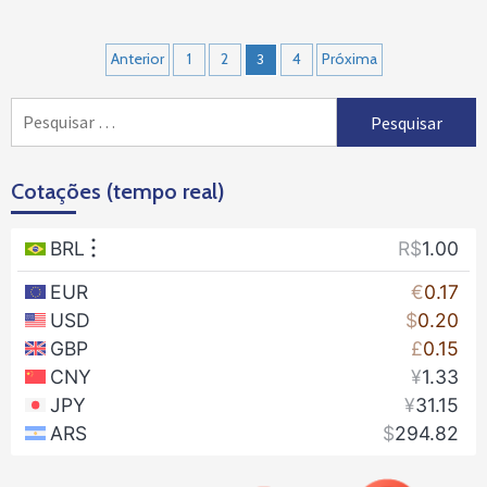
Navegação
Anterior
1
2
3
4
Próxima
por
Pesquisar
posts
por:
Cotações (tempo real)