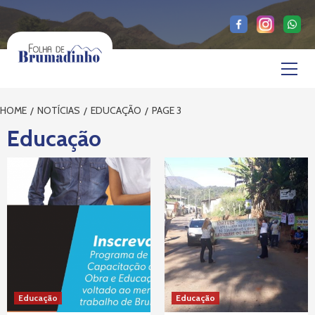
Skip
to
content
Primary
Menu
HOME
NOTÍCIAS
EDUCAÇÃO
PAGE 3
Educação
Educação
Educação