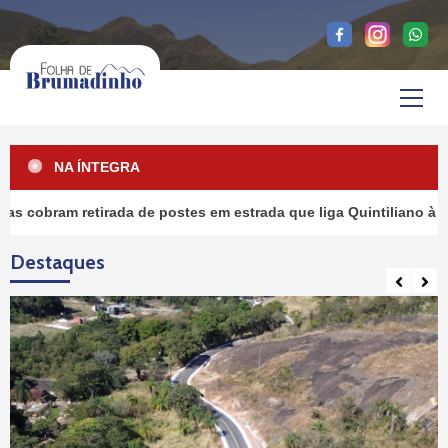
Skip
to
content
Primary
Menu
NA ÍNTEGRA
retirada de postes em estrada que liga Quintiliano à Suzana
Destaques