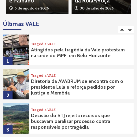
e Palhano
da Rola-Moça
Política
Tragédia VALE
5 de agosto de 2026
30 de julho de 2026
Prefeito Gabriel Parreiras acompanha, na
Alemanha, audiências sobre barragem da
Últimas VALE
Vale
5
Tragédia VALE
Atingidos pela tragédia da Vale protestam
na sede do MPF, em Belo Horizonte
1
Tragédia VALE
Diretoria da AVABRUM se encontra com o
presidente Lula e reforça pedidos por
Justiça e Memória
2
Tragédia VALE
Decisão do STJ rejeita recursos que
buscavam paralisar processo contra
responsáveis por tragédia
3