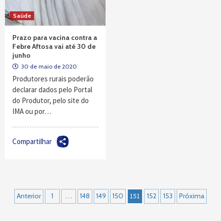
Saúde
Prazo para vacina contra a
Febre Aftosa vai até 30 de
junho
30 de maio de 2020
Produtores rurais poderão
declarar dados pelo Portal
do Produtor, pelo site do
IMA ou por…
Compartilhar
Navegação
Anterior
1
…
148
149
150
151
152
153
Próxima
por