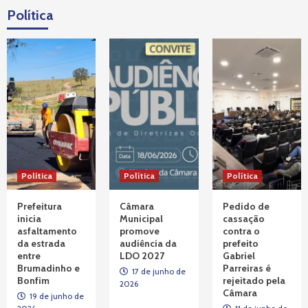
Política
Tragédia VALE
Corte Alemã discute responsabilidade da
TÜV SÜD Sobre rompimento da barragem
da Vale em Brumadinho
4
Política
Tragédia VALE
Prefeito Gabriel Parreiras acompanha, na
Alemanha, audiências sobre barragem da
Vale
5
Política
Tragédia VALE
Política
Política
Atingidos pela tragédia da Vale protestam
na sede do MPF, em Belo Horizonte
Prefeitura
Câmara
Pedido de
1
inicia
Municipal
cassação
asfaltamento
promove
contra o
da estrada
audiência da
prefeito
Tragédia VALE
entre
LDO 2027
Gabriel
Diretoria da AVABRUM se encontra com o
Brumadinho e
Parreiras é
presidente Lula e reforça pedidos por
17 de junho de
Bonfim
rejeitado pela
2026
Justiça e Memória
2
Câmara
19 de junho de