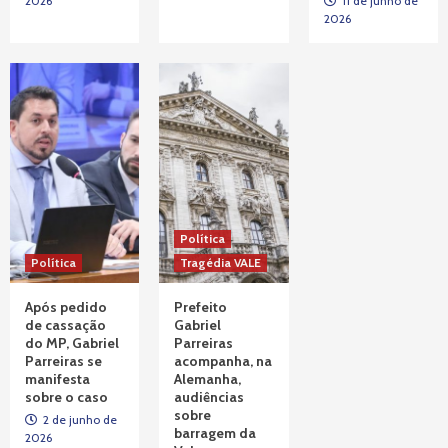
2026
11 de junho de
2026
Tragédia VALE
Decisão do STJ rejeita recursos que
buscavam paralisar processo contra
responsáveis por tragédia
3
Política
Política
Tragédia VALE
Após pedido
Prefeito
de cassação
Gabriel
do MP, Gabriel
Parreiras
Parreiras se
acompanha, na
manifesta
Alemanha,
sobre o caso
audiências
sobre
2 de junho de
barragem da
2026