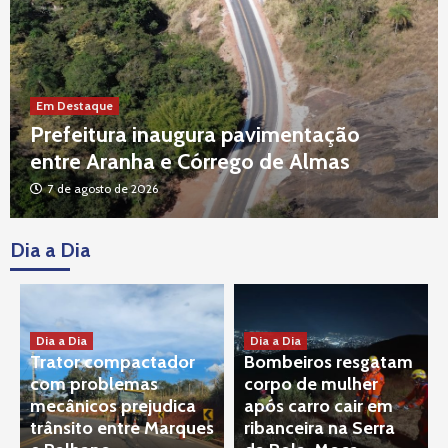
Em Destaque
Prefeitura inaugura pavimentação
entre Aranha e Córrego de Almas
7 de agosto de 2026
Dia a Dia
Tragédia VALE
Decisão do STJ rejeita recursos que
buscavam paralisar processo contra
responsáveis por tragédia
3
Dia a Dia
Dia a Dia
Tragédia VALE
Trator compactador
Bombeiros resgatam
Corte Alemã discute responsabilidade da
com problemas
corpo de mulher
TÜV SÜD Sobre rompimento da barragem
mecânicos prejudica
após carro cair em
da Vale em Brumadinho
4
trânsito entre Marques
ribanceira na Serra